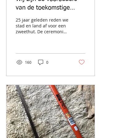
van de toekomstige
generaties
25 jaar geleden reden we
stad en land af voor een
zweethut. De ceremonies
werden geleid door
(oude) meesters als
Archie Fire Lame Deer,...
160
0