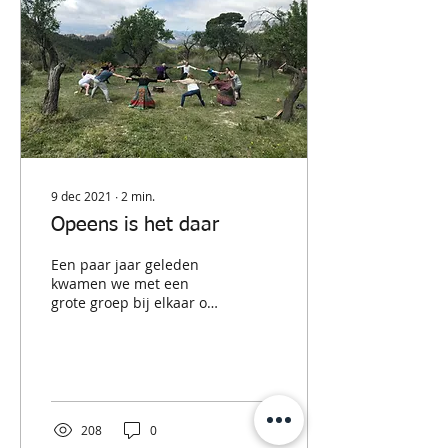
9 dec 2021
∙
2
min.
Opeens is het daar
Een paar jaar geleden
kwamen we met een
grote groep bij elkaar om
te praten en elkaar te
inspireren over de
toekomst van SoulQuest.
Ik...
208
0