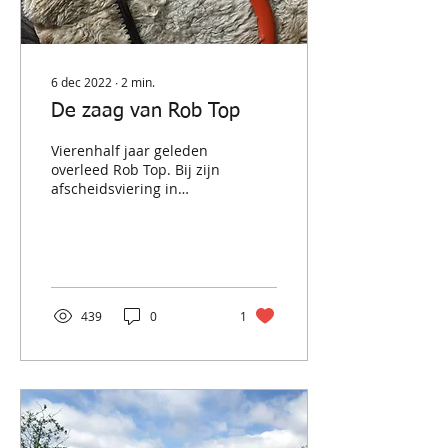
6 dec 2022
∙
2
min.
De zaag van Rob Top
Vierenhalf jaar geleden
overleed Rob Top. Bij zijn
afscheidsviering in
Rotterdam ontmoette ik
zijn vrouw Marja even
vluchtig en spraken...
439
0
1