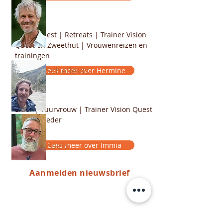
Vision Quest | Retreats | Trainer Vision
Quest en Zweethut | Vrouwenreizen en -
trainingen
Immia Schellevis
Lees meer over Hermine
Elder | Vuurvrouw | Trainer Vision Quest
& Vuurhoeder
Rob Hessels
Lees meer over Immia
Aanmelden nieuwsbrief
Begeleider Mannen Vision Quest
Menno Bergsma
Lees meer over Rob