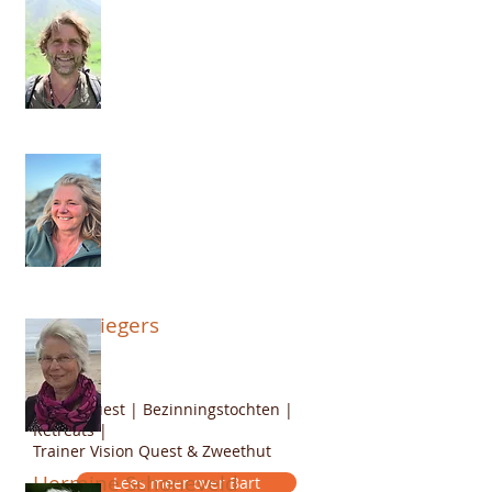
Bart Wiegers
Vision Quest | Bezinningstochten |
Retreats |
Trainer Vision Quest & Zweethut
Hermine Schoneveld
Lees meer over Bart