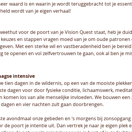
er waard is en waarin je wordt teruggebracht tot je essentië
e held wordt van je eigen verhaal!
weethut voor de poort van je Vision Quest staat, heb je dui
te keuzes en stappen vragen moed van je om oude patronen e
te geven. Met een sterke wil en vastberadenheid ben je berei
edig te openen en vol zelfvertrouwen te gaan, ook al ben je 
aagse intensive
we tien dagen in de wildernis, op een van de mooiste plekk
ste dagen voor door fysieke conditie, lichaamswerk, medita
en komen los van alle menselijke invloeden. We bouwen een 
er dagen en vier nachten zult gaan doorbrengen.
tste avondmaal onze gebeden en ‘s morgens bij zonsopgang 
r de poort je intentie uit. Dan vertrek je naar je eigen plek