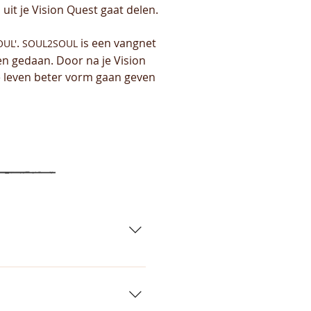
uit je Vision Quest gaat delen.
.
is een vangnet
UL'
SOUL2SOUL
en gedaan. Door na je Vision
we leven beter vorm gaan geven
erleg met ons) - Na
jkheid (lees verder bij
 voorwaarden van deelname