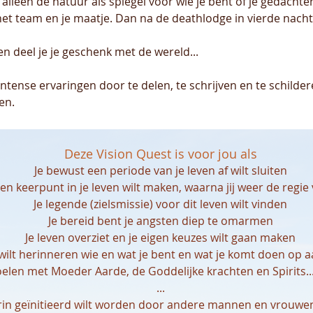
alleen de natuur als spiegel voor wie je bent of je gedachte
 het team en je maatje. Dan na de deathlodge in vierde nac
n deel je je geschenk met de wereld...
 intense ervaringen door te delen, te schrijven en te schild
en.
Deze Vision Quest is voor jou als
Je bewust een periode van je leven af wilt sluiten
een keerpunt in je leven wilt maken, waarna jij weer de regie
Je legende (zielsmissie) voor dit leven wilt vinden
Je bereid bent je angsten diep te omarmen
Je leven overziet en je eigen keuzes wilt gaan maken
 wilt herinneren wie en wat je bent en wat je komt doen op 
voelen met Moeder Aarde, de Goddelijke krachten en Spirits..
...
rin geïnitieerd wilt worden door andere mannen en vrouwen