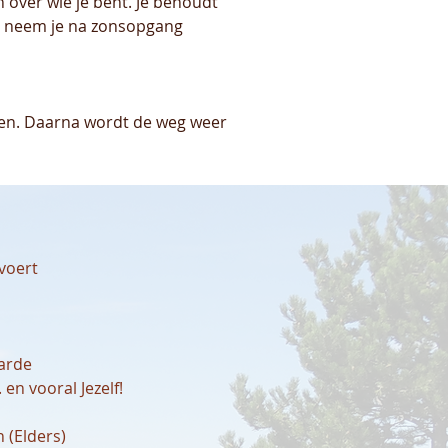
n over wie je bent. Je behoudt
ht neem je na zonsopgang
eren. Daarna wordt de weg weer
 voert
aarde
.
en vooral Jezelf!
 (E
lders)