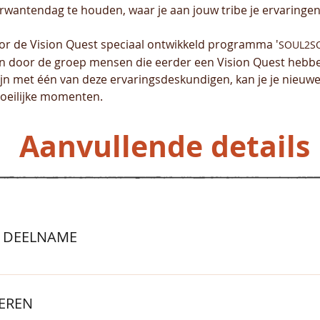
rwantendag te houden, waar je aan jouw tribe je ervaringen 
or de Vision Quest speciaal ontwikkeld programma '
SOUL2SO
 en door de groep mensen die eerder een Vision Quest hebb
zijn met één van deze ervaringsdeskundigen, kan je je nieu
moeilijke momenten.
Aanvullende details
 DEELNAME
 welkom, mits je gezond bent van lijf en leden (bij twijfel: ov
ne) intake - Een Vision Quest doe je op eigen verantwoordeli
IEREN
voor een goede (aanvullende) reisverzekering - Lees hier de