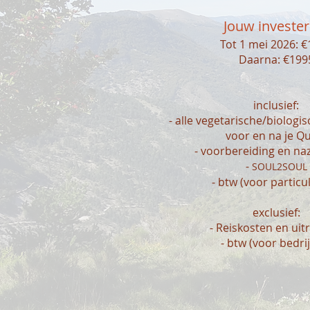
Jouw invester
Tot 1 mei 2026:
€
Daarna: €199
inclusief:
- alle vegetarische/biologi
voor en na je Q
- voorbereiding en na
-
SOUL2SOUL
- btw (voor particu
exclusief:
- Reiskosten en uit
- btw (voor bedri