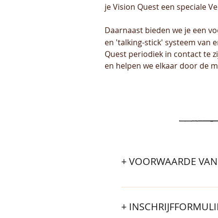
je Vision Quest
een speciale Ve
Daarnaast bieden we je een vo
en 'talking-stick' systeem van
Quest periodiek in contact te 
en helpen we elkaar door de 
+ VOORWAARDE VAN
- Iedereen vanaf 18 jaar is
aanmelding volgt een (onli
+ INSCHRIJFFORMUL
inschrijving) - Zorg zelf 