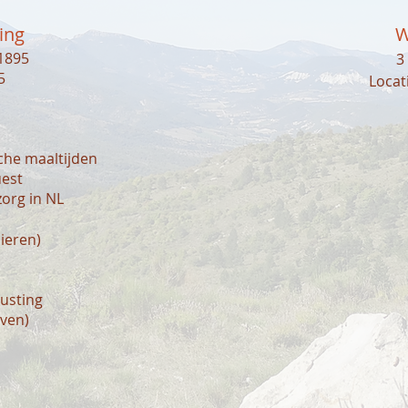
ing
W
1895
3
5
Locat
sche maaltijden
uest
zorg in NL
lieren)
rusting
jven)