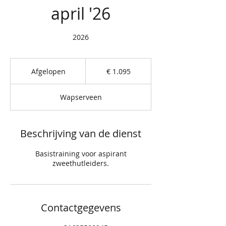
april '26
2026
1.095
euro
Afgelopen
A
€ 1.095
f
g
Wapserveen
e
l
o
p
Beschrijving van de dienst
e
n
Basistraining voor aspirant
zweethutleiders.
Contactgegevens