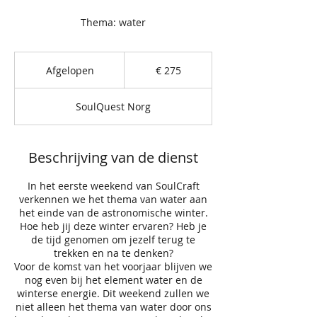
Thema: water
275
euro
Afgelopen
A
€ 275
f
g
SoulQuest Norg
e
l
o
p
Beschrijving van de dienst
e
n
In het eerste weekend van SoulCraft
verkennen we het thema van water aan
het einde van de astronomische winter.
Hoe heb jij deze winter ervaren? Heb je
de tijd genomen om jezelf terug te
trekken en na te denken?
Voor de komst van het voorjaar blijven we
nog even bij het element water en de
winterse energie. Dit weekend zullen we
niet alleen het thema van water door ons