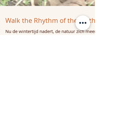
Walk the Rhythm of the Earth
Nu de wintertijd nadert, de natuur zich meer
en meer terugtrekt en verstilt, zit ik op de
bank in mijn nieuwe huis. De drukke periode
die...
Archief
april 2023
(1)
1 post
december 2022
(1)
1 post
december 2021
(1)
1 post