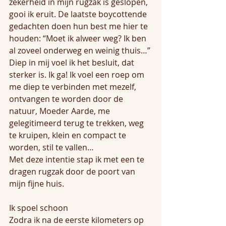
zekerheid in mijn rugzak is geslopen, 
gooi ik eruit. De laatste boycottende 
gedachten doen hun best me hier te 
houden: “Moet ik alweer weg? Ik ben 
al zoveel onderweg en weinig thuis…” 
Diep in mij voel ik het besluit, dat 
sterker is. Ik ga! Ik voel een roep om 
me diep te verbinden met mezelf, 
ontvangen te worden door de 
natuur, Moeder Aarde, me 
gelegitimeerd terug te trekken, weg 
te kruipen, klein en compact te 
worden, stil te vallen…
Met deze intentie stap ik met een te 
dragen rugzak door de poort van 
mijn fijne huis.
Ik spoel schoon
Zodra ik na de eerste kilometers op 